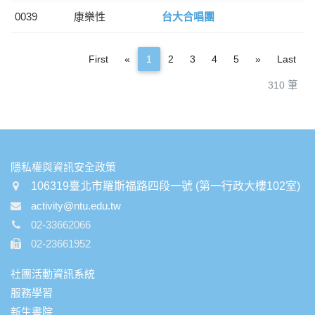
0039
康樂性
台大合唱團
Previous
Next
First
«
1
2
3
4
5
»
Last
310 筆
:::
隱私權與資訊安全政策
106319臺北市羅斯福路四段一號 (第一行政大樓102室)
activity@ntu.edu.tw
02-33662066
02-23661952
社團活動資訊系統
服務學習
新生書院