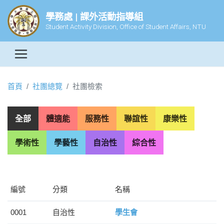
學務處 | 課外活動指導組
Student Activity Division, Office of Student Affairs, NTU
首頁
社團總覽
社團檢索
全部
體適能
服務性
聯誼性
康樂性
學術性
學藝性
自治性
綜合性
編號
分類
名稱
0001
自治性
學生會